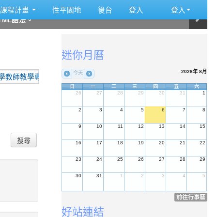
:::
課程計畫
性平園地
後台
登入
登入
ML語法。
ML語法。
ML語法。
ML語法。
ML語法。
ML語法。
:::
迷你月曆
2026年 8月
今天
學專業與課程品質整體推動計畫』-『國小本土語文素養導向教學研究
日
一
二
三
四
五
六
26
27
28
29
30
31
1
2
3
4
5
6
7
8
9
10
11
12
13
14
15
搜尋
16
17
18
19
20
21
22
23
24
25
26
27
28
29
30
31
1
2
3
4
5
前往行事曆
好站連結