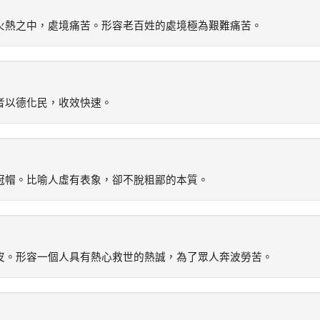
火熱之中，處境痛苦。形容老百姓的處境極為艱難痛苦。
者以德化民，收效快速。
冠帽。比喻人虛有表象，卻不脫粗鄙的本質。
皮。形容一個人具有熱心救世的熱誠，為了眾人奔波勞苦。