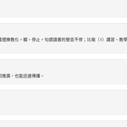
或禮樂教化。輟，停止。句謂讀書的聲音不停；比喻（1）講習、教
用推廣，也能迅速傳播。