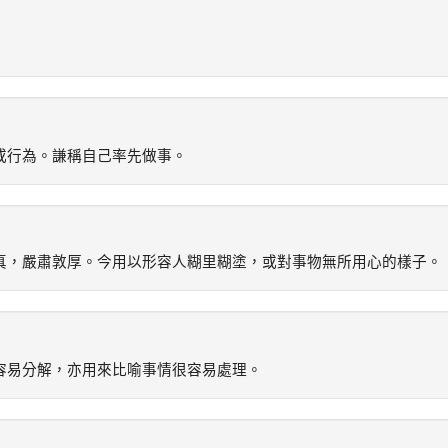
或行為。謙稱自己率先做事。
真，嚴肅敦厚。今用以形容人糊里糊塗，或對事物無所用心的樣子。
容易分解，亦用來比喻事情很容易處理。