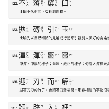
不
落
窠
臼
ㄌ
ㄐ
ㄅ
ㄎ
122.
ˋ
ㄨ
ˋ
ㄧ
ˋ
ㄨ
ㄜ
ㄛ
ㄡ
比喻不落俗套，有獨創風格。
拋
磚
引
玉
ㄓ
ㄆ
ㄧ
123.
ㄩ
ㄨ
ˇ
ˋ
ㄠ
ㄣ
ㄢ
比喻先以自己粗陋的見解或行動來引發別人美好的言論
渾
渾
噩
噩
ㄏ
ㄏ
124.
ㄜ
ㄜ
ㄨ
ˊ
ㄨ
ˊ
ˋ
ˋ
ㄣ
ㄣ
渾渾，渾厚的樣子；噩噩，嚴正的樣子；句謂人渾樸天
迎
刃
而
解
ㄐ
ㄧ
ㄖ
125.
ㄦ
ˊ
ˋ
ˊ
ㄧ
ˇ
ㄥ
ㄣ
ㄝ
迎著刀刃的竹子，會順著刀勢裂開。形容相連的事物很
鞭
辟
入
裡
ㄅ
ㄅ
ㄖ
ㄌ
127.
ㄧ
ˋ
ˋ
ˇ