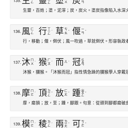
生
靈
塗
炭
135.
ㄧ
ˊ
ˊ
ˋ
ㄥ
ㄨ
ㄢ
ㄥ
生靈，百姓；塗，泥濘；炭，炭火。塗炭指像陷入水深
風
行
草
偃
ㄒ
ㄈ
ㄘ
ㄧ
136.
ㄧ
ˊ
ˇ
ˇ
ㄥ
ㄠ
ㄢ
ㄥ
行，移動；偃，倒伏；風一吹過，草就倒伏。形容執政
沐
猴
而
冠
ㄍ
ㄇ
ㄏ
137.
ㄦ
ˋ
ˊ
ˊ
ㄨ
ㄨ
ㄡ
ㄢ
沐猴，獼猴。「沐猴而冠」指性情急躁的獼猴學人穿戴
摩
頂
放
踵
ㄉ
ㄓ
ㄇ
ㄈ
138.
ˊ
ㄧ
ˇ
ˇ
ㄨ
ˇ
ㄛ
ㄤ
ㄥ
ㄥ
摩，磨損；放，至；踵，腳跟。句意：從頭到腳都磨破
模
稜
兩
可
ㄌ
ㄇ
ㄌ
ㄎ
139.
ˊ
ˊ
ㄧ
ˇ
ˇ
ㄛ
ㄥ
ㄜ
ㄤ