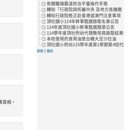
有關職場霸凌防治平臺操作手冊
轉知「行政院與所屬中央 及地方各機關（
轉知行政院修正赴香港或澳門注意事項
頂社國小114年幹事甄選錄取名單公告
114年度頂社國小幹事甄選簡章公告
114學年度頂社附幼代理教保員錄取結果公
本校使用的食用油是台糖大豆沙拉油
頂社國小附幼115學年度第1學期第4招代理
|
展開
闔起
實真相，