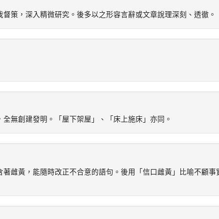
我督策，深入精微研究。後多以之形容言辭或文章說理深刻、透徹。
，全無創建發明。「屋下架屋」、「床上施床」亦同。
含著雌黃，能隨時改正不合意的語句。後用「信口雌黃」比喻不顧事