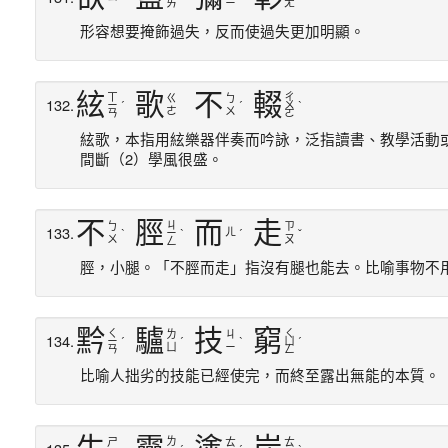
ㄞ
ㄧ
ㄤ
形容想要掩飾過失，反而使過失更加明顯。
絃
歌
不
輟
ㄒ
ㄔ
ㄍ
ㄅ
132.
ㄧ
ˊ
ˊ
ㄨ
ˋ
ㄜ
ㄨ
ㄢ
ㄛ
絃歌，本指用絃樂器伴奏而吟詠，泛指讀書、教學活動
間斷（2）學風很盛。
不
脛
而
走
ㄐ
ㄅ
ㄗ
133.
ㄦ
ˋ
ㄧ
ˋ
ˊ
ˇ
ㄨ
ㄡ
ㄥ
脛，小腿。「不脛而走」指沒有腿也能去。比喻事物不
黔
驢
技
窮
ㄑ
ㄑ
ㄌ
ㄐ
134.
ㄧ
ˊ
ˊ
ˋ
ㄩ
ˊ
ㄩ
ㄧ
ㄢ
ㄥ
比喻人拙劣的技能已經使完，而終至露出無能的本質。
ㄌ
ㄕ
ㄊ
ㄊ