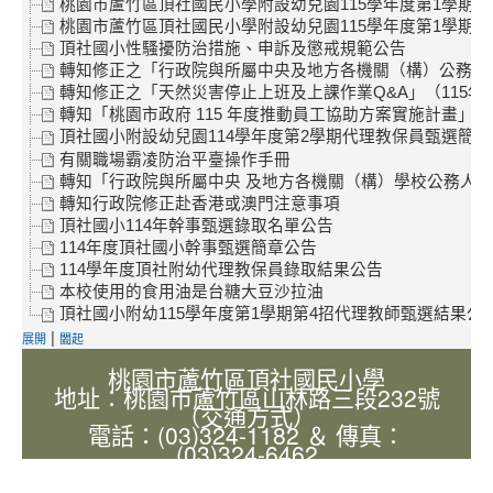
桃園市蘆竹區頂社國民小學附設幼兒園115學年度第1學期第
桃園市蘆竹區頂社國民小學附設幼兒園115學年度第1學期第
頂社國小性騷擾防治措施、申訴及懲戒規範公告
轉知修正之「行政院與所屬中央及地方各機關（構）公務員服勤
轉知修正之「天然災害停止上班及上課作業Q&A」（115年
轉知「桃園市政府 115 年度推動員工協助方案實施計畫」
頂社國小附設幼兒園114學年度第2學期代理教保員甄選簡章
有關職場霸凌防治平臺操作手冊
轉知「行政院與所屬中央 及地方各機關（構）學校公務人員
轉知行政院修正赴香港或澳門注意事項
頂社國小114年幹事甄選錄取名單公告
114年度頂社國小幹事甄選簡章公告
114學年度頂社附幼代理教保員錄取結果公告
本校使用的食用油是台糖大豆沙拉油
頂社國小附幼115學年度第1學期第4招代理教師甄選結果公
|
展開
闔起
桃園市蘆竹區頂社國民小學
地址：桃園市蘆竹區山林路三段232號
（交通方式）
電話：(03)324-1182 ＆ 傳真：
(03)324-6462