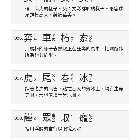
ㄣ
ㄢ
輪：高大的樣子。奐：文彩鮮明的樣子。形容房
屋規模高大、裝飾華美。
奔
車
朽
索
ㄒ
ㄙ
ㄅ
ㄔ
056.
ㄧ
ˇ
ㄨ
ˇ
ㄣ
ㄜ
ㄡ
ㄛ
用腐朽的繩子去駕馭正在狂奔的馬車。比喻所作
所為極其危險。
虎
尾
春
冰
ㄔ
ㄅ
ㄏ
ㄨ
057.
ˇ
ˇ
ㄨ
ㄧ
ㄨ
ㄟ
ㄣ
ㄥ
踩著老虎的尾巴，踏在春天的薄冰上，均有生命
之險。形容處境十分危險。
譁
眾
取
寵
ㄏ
ㄓ
ㄔ
ㄑ
058.
ㄨ
ˊ
ㄨ
ˋ
ˇ
ㄨ
ˇ
ㄩ
ㄚ
ㄥ
ㄥ
指用浮誇的言行以取悅大眾。