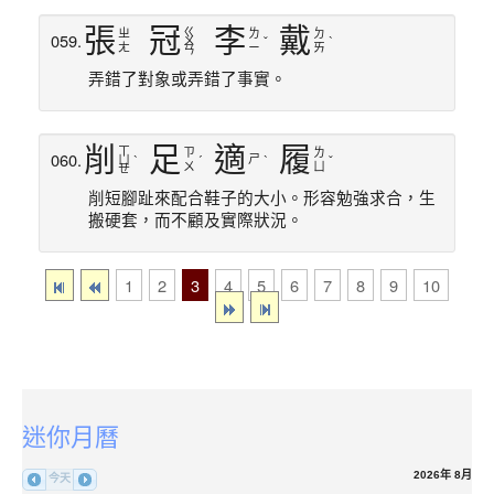
張
冠
李
戴
ㄍ
ㄓ
ㄌ
ㄉ
059.
ㄨ
ˇ
ˋ
ㄤ
ㄧ
ㄞ
ㄢ
弄錯了對象或弄錯了事實。
削
足
適
履
ㄒ
ㄗ
ㄌ
060.
ㄕ
ㄩ
ˋ
ˊ
ˋ
ˇ
ㄨ
ㄩ
ㄝ
削短腳趾來配合鞋子的大小。形容勉強求合，生
搬硬套，而不顧及實際狀況。
1
2
3
4
5
6
7
8
9
10
:::
迷你月曆
2026年 8月
今天