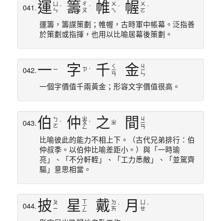
運
籌
帷
幄
ㄩ
ㄔ
ㄨ
ㄨ
041.
ˋ
ˊ
ˊ
ˋ
ㄣ
ㄡ
ㄟ
ㄛ
登入
運籌，籌謀策劃；帷幄，古時軍中帳幕。泛指善
於策劃或指揮，也用以比喻居幕後策劃。
登入
一
字
千
金
ㄑ
ㄐ
042.
ㄧ
ㄗ
ˋ
ㄧ
ㄧ
ㄢ
ㄣ
一個字價值千兩黃金；形容文字價值很高。
伯
仲
之
間
ㄓ
ㄐ
ㄅ
043.
ㄓ
ˊ
ㄨ
ˋ
ㄧ
ㄛ
ㄥ
ㄢ
比喻彼此的能力不相上下。（古代兄弟排行：伯
仲叔季。以伯仲比喻差距小。）與「一時瑜
亮」、「不分軒輊」、「工力悉敵」、「並駕齊
驅」意思相當。
披
星
戴
月
ㄒ
ㄆ
ㄉ
ㄩ
044.
ㄧ
ˋ
ˋ
ㄧ
ㄞ
ㄝ
ㄥ