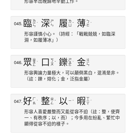
形容早出晚歸地辛勤工作。
臨
深
履
薄
ㄌ
ㄕ
ㄌ
ㄅ
045.
ㄧ
ˊ
ˇ
ˊ
ㄣ
ㄩ
ㄛ
ㄣ
形容謹慎小心。（詩經：「戰戰兢兢，如臨深
淵，如履薄冰」）
眾
口
鑠
金
ㄓ
ㄕ
ㄐ
ㄎ
046.
ㄨ
ˋ
ˇ
ㄨ
ˋ
ㄧ
ㄡ
ㄥ
ㄛ
ㄣ
形容輿論力量極大，可以顛倒黑白，混淆是非。
（註：鑠，熔化；金，泛指金屬）
好
整
以
暇
ㄒ
ㄏ
ㄓ
047.
ㄧ
ˋ
ˇ
ˇ
ㄧ
ˊ
ㄠ
ㄥ
ㄚ
形容人喜愛嚴整而又能從容不迫（註：整，使齊
一、有秩序；以，而）；今多用在紛亂、繁忙中
顯得從容不迫的樣子。