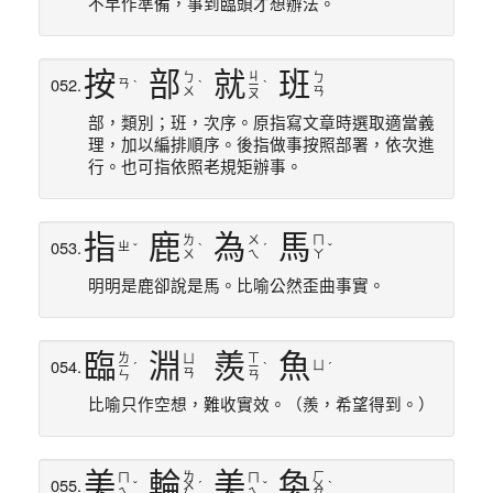
不早作準備，事到臨頭才想辦法。
按
部
就
班
ㄐ
ㄅ
ㄅ
052.
ㄢ
ˋ
ˋ
ㄧ
ˋ
ㄨ
ㄢ
ㄡ
部，類別；班，次序。原指寫文章時選取適當義
理，加以編排順序。後指做事按照部署，依次進
行。也可指依照老規矩辦事。
指
鹿
為
馬
ㄌ
ㄨ
ㄇ
053.
ㄓ
ˇ
ˋ
ˊ
ˇ
ㄨ
ㄟ
ㄚ
明明是鹿卻說是馬。比喻公然歪曲事實。
臨
淵
羨
魚
ㄌ
ㄒ
ㄩ
054.
ㄩ
ㄧ
ˊ
ㄧ
ˋ
ˊ
ㄢ
ㄣ
ㄢ
比喻只作空想，難收實效。（羨，希望得到。）
美
輪
美
奐
ㄌ
ㄏ
ㄇ
ㄇ
055.
ˇ
ㄨ
ˊ
ˇ
ㄨ
ˋ
ㄟ
ㄟ