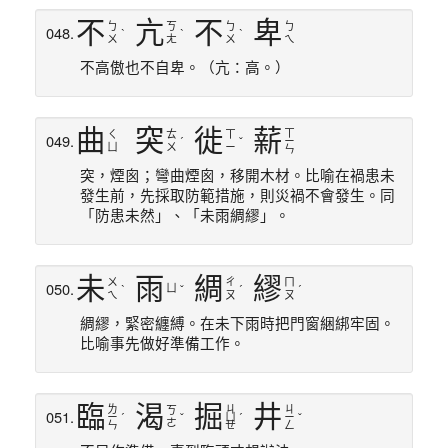
不
亢
不
卑
ㄅ
ㄎ
ㄅ
ㄅ
048.
ˋ
ˋ
ˋ
ㄨ
ㄤ
ㄨ
ㄟ
不高傲也不自卑。（亢：高。）
曲
突
徙
薪
ㄒ
ㄑ
ㄊ
ㄒ
049.
ˊ
ˇ
ㄧ
ㄩ
ㄨ
ㄧ
ㄣ
突，煙囪；彎曲煙囪，移開木材。比喻在禍患未
發生前，先採取防範措施，則災禍不會發生。同
「防患未然」、「未雨綢繆」。
未
雨
綢
繆
ㄨ
ㄔ
ㄇ
050.
ㄩ
ˋ
ˇ
ˊ
ˊ
ㄟ
ㄡ
ㄡ
綢繆，緊密纏縛。在未下雨時把門窗綑綁牢固。
比喻事先做好準備工作。
臨
渴
掘
井
ㄌ
ㄐ
ㄐ
ㄎ
051.
ㄧ
ˊ
ˇ
ㄩ
ˊ
ㄧ
ˇ
ㄜ
ㄣ
ㄝ
ㄥ