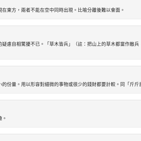
現在東方，兩者不能在空中同時出現。比喻分離後難以會面。
的疑慮自相驚擾不已。「草木皆兵」（註：把山上的草木都當作敵兵
小的份量。用以形容對細微的事物或很少的錢財都要計較。同「斤斤
趣。