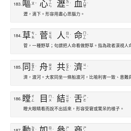
嘔
心
瀝
血
ㄒ
ㄒ
ㄌ
183.
ㄡ
ˇ
ㄧ
ˋ
ㄩ
ˋ
ㄧ
ㄣ
ㄝ
瀝，滴下。形容用盡心思腦力。
草
菅
人
命
ㄐ
ㄇ
ㄘ
ㄖ
184.
ˇ
ㄧ
ˊ
ㄧ
ˋ
ㄠ
ㄣ
ㄢ
ㄥ
菅，一種野草；句謂把人命看做野草。指為政者漠視人
同
舟
共
濟
ㄊ
ㄍ
ㄓ
ㄐ
185.
ㄨ
ˊ
ㄨ
ˋ
ˋ
ㄡ
ㄧ
ㄥ
ㄥ
濟，渡河。大家同坐一條船渡河，比喻利害一致、患難
瞠
目
結
舌
ㄐ
ㄔ
ㄇ
ㄕ
186.
ˋ
ㄧ
ˊ
ˊ
ㄥ
ㄨ
ㄜ
ㄝ
瞪大眼睛看而說不出話來，形容受窘或驚呆的樣子。
動
如
參
商
ㄉ
ㄖ
ㄕ
ㄕ
187.
ㄨ
ˋ
ˊ