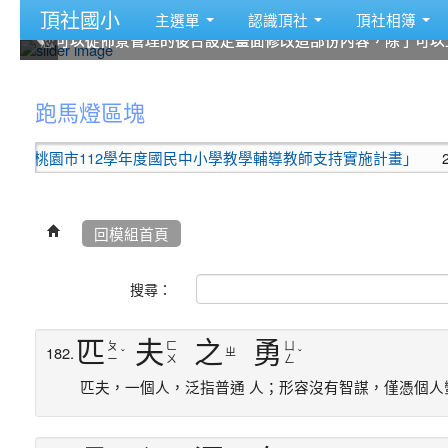
頂社國小
主選單
認識頂社
頂社相簿
您可以從佈景管理的後台設定畫面修改這部份內容，除了可以
您可以從佈景管理的後台設定畫面修改這部份內容，除了可以
您可以從佈景管理的後台設定畫面修改這部份內容，除了可以
您可以從佈景管理的後台設定畫面修改這部份內容，除了可以
您可以從佈景管理的後台設定畫面修改這部份內容，除了可以
您可以從佈景管理的後台設定畫面修改這部份內容，除了可以
:::
跑馬燈區塊
園市112學年度國民中小學教學輔導教師支持實施計畫」
2023-07-
回模組首頁
搜尋：
匹
夫
之
勇
ㄆ
ㄈ
ㄩ
182.
ㄓ
ˇ
ˇ
ㄧ
ㄨ
ㄥ
匹夫，一個人，泛指普通 人；形容沒有智謀，僅憑個人