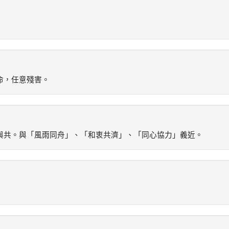
命，任意殘害。
與共。與「風雨同舟」、「和衷共濟」、「同心協力」義近。