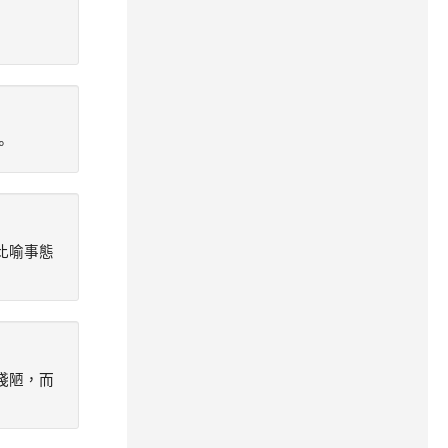
。
比喻事態
淺陋，而