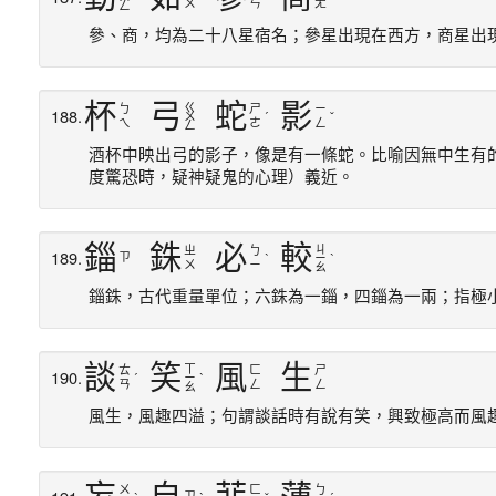
ㄨ
ㄣ
ㄤ
ㄥ
參、商，均為二十八星宿名；參星出現在西方，商星出
杯
弓
蛇
影
ㄍ
ㄅ
ㄕ
ㄧ
188.
ㄨ
ˊ
ˇ
ㄟ
ㄜ
ㄥ
ㄥ
酒杯中映出弓的影子，像是有一條蛇。比喻因無中生有
度驚恐時，疑神疑鬼的心理）義近。
錙
銖
必
較
ㄐ
ㄓ
ㄅ
189.
ㄗ
ˋ
ㄧ
ˋ
ㄨ
ㄧ
ㄠ
錙銖，古代重量單位；六銖為一錙，四錙為一兩；指極
談
笑
風
生
ㄒ
ㄊ
ㄈ
ㄕ
190.
ˊ
ㄧ
ˋ
ㄢ
ㄥ
ㄥ
ㄠ
風生，風趣四溢；句謂談話時有說有笑，興致極高而風
ㄨ
ㄈ
ㄅ