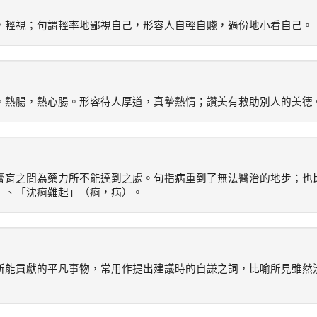
，輕視；句謂輕率地鄙視自己，形容人自輕自賤，過份地小看自己。
。熱腸，熱心腸。形容待人厚道，真摯熱情；讚美有救助別人的美德
膏肓之間為藥力所不能達到之處。句指病重到了無法醫治的地步；也
」、「沈痾難起」（痾，病）。
所能貢獻的平凡事物，常用作提出建議時的自謙之詞，比喻所見雖然