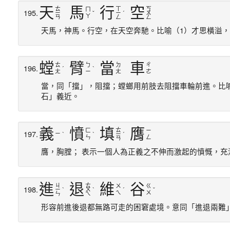
天
馬
行
空
ㄊ
ㄒ
ㄎ
ㄇ
195.
ㄧ
ˇ
ㄧ
ˊ
ㄨ
ㄚ
ㄢ
ㄥ
ㄥ
天馬，神馬。行空，在天空奔馳。比喻（1）才思橫溢，
螳
臂
當
車
ㄊ
ㄅ
ㄉ
ㄔ
196.
ˊ
ˋ
ㄤ
ㄧ
ㄤ
ㄜ
當，同「擋」，阻擋；螳螂用前肢去阻擋車輪前進。比
石」義近。
義
憤
填
膺
ㄊ
ㄈ
ㄧ
197.
ㄧ
ˋ
ˋ
ㄧ
ˊ
ㄣ
ㄥ
ㄢ
膺，胸膛； 表示一個人為正義之不伸而激起的憤慨，充
進
退
維
谷
ㄐ
ㄊ
ㄨ
ㄍ
198.
ㄧ
ˋ
ㄨ
ˋ
ˊ
ˇ
ㄟ
ㄨ
ㄣ
ㄟ
形容前進後退都無路可走的困窘處境。意同「進退兩難