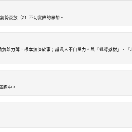
氣勢豪放（2）不切實際的思想。
喻氣雄力薄，根本無濟於事；譏諷人不自量力。與「蚍蜉撼樹」、「
滿胸中。
」