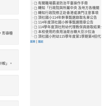
有關職場霸凌防治平臺操作手冊
轉知「行政院與所屬中央 及地方各機關（
轉知行政院修正赴香港或澳門注意事項
頂社國小114年幹事甄選錄取名單公告
114年度頂社國小幹事甄選簡章公告
114學年度頂社附幼代理教保員錄取結果公
本校使用的食用油是台糖大豆沙拉油
，形容極
頂社國小附幼115學年度第1學期第4招代理
|
展開
闔起
計較」。