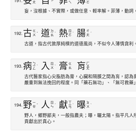
妄
自
菲
薄
191.
ㄗ
ˋ
ˋ
ˇ
ˊ
ㄤ
ㄟ
ㄛ
妄，沒根據、不實際，或做任意、輕率解。菲薄，動詞
古
道
熱
腸
ㄍ
ㄉ
ㄖ
ㄔ
192.
ˇ
ˋ
ˋ
ˊ
ㄨ
ㄠ
ㄜ
ㄤ
古道，指古代敦厚純樸的道德風尚，不似今人薄情貪利
病
入
膏
肓
ㄅ
ㄏ
ㄖ
ㄍ
193.
ㄧ
ˋ
ˋ
ㄨ
ㄨ
ㄠ
ㄥ
ㄤ
古代醫家指心尖脂肪為膏，心臟和隔膜之間為肓，認為
嚴重到無法挽回的程度。同「藥石無功」、「無可救藥
野
人
獻
曝
ㄒ
ㄧ
ㄖ
ㄆ
194.
ˇ
ˊ
ㄧ
ˋ
ˋ
ㄝ
ㄣ
ㄨ
ㄢ
野人，鄉野鄙夫，一般指農夫；曝，曬太陽。指平凡人
貢獻出於真心。