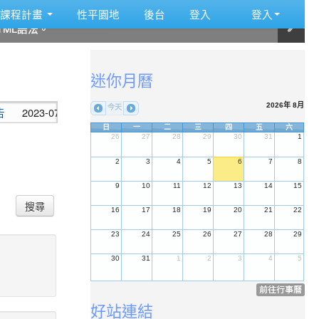
:::
課程計畫
性平園地
後台
登入
登入
ML語法。
ML語法。
ML語法。
ML語法。
ML語法。
ML語法。
:::
迷你月曆
2026年 8月
今天
3-07-19
頂社國小112學年度代理教師甄選第2次招考錄取公告
公告
日
一
二
三
四
五
六
26
27
28
29
30
31
1
2
3
4
5
6
7
8
9
10
11
12
13
14
15
搜尋
16
17
18
19
20
21
22
23
24
25
26
27
28
29
30
31
1
2
3
4
5
前往行事曆
好站連結