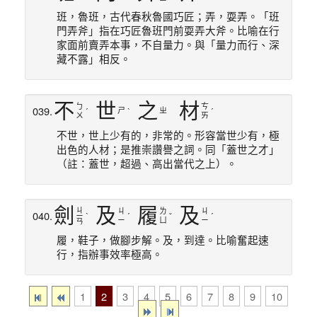
班，魯班，古代春秋魯國巧匠；弄，耍弄。「班
門弄斧」指在巧匠魯班門前耍弄大斧。比喻在行
家面前賣弄本事，不自量力。與「量力而行、深
藏不露」相反。
不
世
之
材
ㄅ
ㄘ
039.
ㄕ
ㄓ
ˊ
ˋ
ˊ
ㄨ
ㄞ
不世，世上少有的，非常的。形容當世少有，極
出色的人材；是推崇讚譽之詞。同「蓋世之才」
（註：蓋世，超過、高出當代之上）。
劍
及
履
及
ㄐ
ㄐ
ㄌ
ㄐ
040.
ㄧ
ˋ
ˊ
ˇ
ˊ
ㄧ
ㄩ
ㄧ
ㄢ
履，鞋子，做腳步解。及，到達。比喻奮起速
行，指辦事效率極高。
1
2
3
4
5
6
7
8
9
10