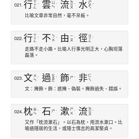
行
雲
流
水
ㄒ
ㄌ
ㄕ
ㄩ
021.
ㄧ
ˊ
ˊ
ㄧ
ˊ
ㄨ
ˇ
ㄣ
ㄥ
ㄡ
ㄟ
登入
比喻文章非常自然，毫不呆板。
登入
行
不
由
徑
ㄒ
ㄐ
ㄅ
ㄧ
022.
ㄧ
ˊ
ˋ
ˊ
ㄧ
ˋ
ㄨ
ㄡ
ㄥ
ㄥ
走路不走小路。比喻人行事光明正大，心胸坦蕩
磊落。
文
過
飾
非
ㄍ
ㄨ
ㄈ
023.
ㄕ
ˋ
ㄨ
ˋ
ˋ
ㄣ
ㄟ
ㄛ
文：掩飾。飾：遮掩、偽裝。掩飾過失、錯誤。
枕
石
漱
流
ㄌ
ㄓ
ㄕ
024.
ㄕ
ˋ
ˊ
ˋ
ㄧ
ˊ
ㄣ
ㄨ
ㄡ
又作「枕流漱石」。以石為枕，用流水漱口。比
喻過隱居的生活，或隱士情志的高潔堅貞。