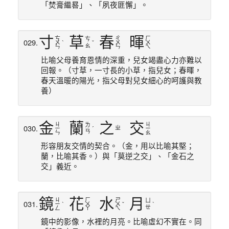
「焚膏繼晷」、「夙夜匪懈」。
寸
草
春
暉
ㄘ
ㄔ
ㄏ
ㄘ
029.
ㄨ
ˋ
ˇ
ㄨ
ㄨ
ㄠ
ㄣ
ㄣ
ㄟ
比喻父母養育恩情的深重，兒女竭盡心力亦難以
回報。（寸草，一寸長的小草，指兒女；春暉，
春天溫暖的陽光，指父母對兒女細心的呵護與教
養）
金
蘭
之
交
ㄐ
ㄐ
ㄌ
030.
ㄓ
ㄧ
ˊ
ㄧ
ㄢ
ㄣ
ㄠ
形容朋友交情的契合。（金，用以比喻其堅；
蘭，比喻其香。）與「莫逆之交」、「金石之
交」義近。
鏡
花
水
月
ㄐ
ㄏ
ㄕ
ㄩ
031.
ㄧ
ˋ
ㄨ
ㄨ
ˇ
ˋ
ㄝ
ㄥ
ㄚ
ㄟ
鏡中的影像，水裡的月亮。比喻虛幻不實在。同