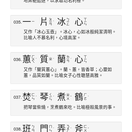
地奔馳追逐，以求取功名利祿。
一
片
冰
心
ㄆ
ㄅ
ㄒ
035.
ㄧ
ㄧ
ˋ
ㄧ
ㄧ
ㄢ
ㄥ
ㄣ
又作「冰心玉壺」。冰心，心如冰般純潔清明。
比喻人不慕名利，心境高潔。
蕙
質
蘭
心
ㄏ
ㄒ
ㄌ
036.
ㄓ
ㄨ
ˋ
ˊ
ˊ
ㄧ
ㄢ
ㄟ
ㄣ
又作「蘭質蕙心」。蘭、蕙，皆香草；心靈如
蕙，品質如蘭。比喻女子心性聰慧高雅。
焚
琴
煮
鶴
ㄑ
ㄈ
ㄓ
ㄏ
037.
ˊ
ㄧ
ˊ
ˇ
ˋ
ㄣ
ㄨ
ㄜ
ㄣ
把琴當柴燒，烹煮鶴來吃。比喻極殺風景的事。
班
門
弄
斧
ㄋ
ㄅ
ㄇ
ㄈ
038.
ˊ
ㄨ
ˋ
ˇ
ㄢ
ㄣ
ㄨ
ㄥ