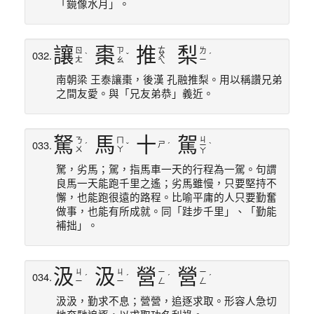
「鏡像水月」。
讓
棗
推
梨
ㄊ
ㄖ
ㄗ
ㄌ
032.
ˋ
ˇ
ㄨ
ˊ
ㄤ
ㄠ
ㄧ
ㄟ
南朝梁 王泰讓棗，後漢 孔融推梨。用以稱讚兄弟
之間友愛。與「兄友弟恭」義近。
駑
馬
十
駕
ㄐ
ㄋ
ㄇ
033.
ㄕ
ˊ
ˇ
ˊ
ㄧ
ˋ
ㄨ
ㄚ
ㄚ
駑，劣馬；駕，指馬車一天的行程為一駕。句謂
良馬一天能跑千里之遙；劣馬雖慢，只要堅持不
懈，也能跑很遠的路程。比喻平庸的人只要勤奮
做事，也能有所成就。同「跬步千里」、「勤能
補拙」。
汲
汲
營
營
ㄐ
ㄐ
ㄧ
ㄧ
034.
ˊ
ˊ
ˊ
ˊ
ㄧ
ㄧ
ㄥ
ㄥ
汲汲，勤求不息；營營，追逐求取。形容人急切