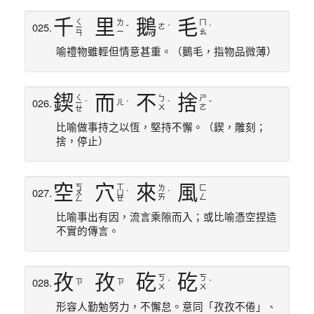
千
里
鵝
毛
ㄑ
ㄌ
ㄇ
025.
ㄜ
ㄧ
ˇ
ˊ
ˊ
ㄧ
ㄠ
ㄢ
喻禮物雖輕但情意甚重。（鵝毛，指物品微薄）
鍥
而
不
捨
ㄑ
ㄅ
ㄕ
026.
ㄦ
ㄧ
ˋ
ˊ
ˋ
ˇ
ㄨ
ㄜ
ㄝ
比喻做事持之以恆，堅持不懈。（鍥，雕刻；
捨，停止）
空
穴
來
風
ㄎ
ㄒ
ㄌ
ㄈ
027.
ㄨ
ㄩ
ˋ
ˊ
ㄞ
ㄥ
ㄥ
ㄝ
比喻事出有因，流言乘隙而入；或比喻憑空捏造
不實的傳言。
孜
孜
矻
矻
ㄎ
ㄎ
028.
ㄗ
ㄗ
ˋ
ˋ
ㄨ
ㄨ
形容人勤勉努力，不懈怠。意同「孜孜不倦」、