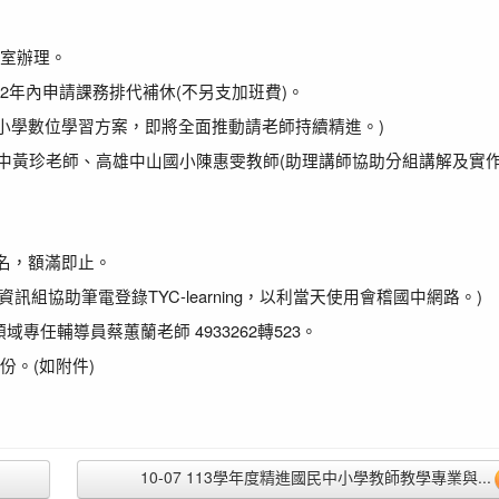
會議室辦理。
2年內申請課務排代補休(不另支加班費)。
中小學數位學習方案，即將全面推動請老師持續精進。)
中黃珍老師、高雄中山國小陳惠雯教師(助理講師協助分組講解及實
名，額滿即止。
組協助筆電登錄TYC-learning，以利當天使用會稽國中網路。)
任輔導員蔡蕙蘭老師 4933262轉523。
份。(如附件)
10-07 113學年度精進國民中小學教師教學專業與...