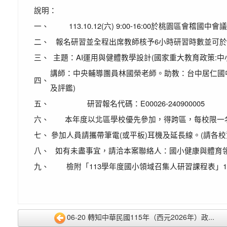
說明：
一、
113.10.12(六) 9:00-16:00於桃園區會稽國中
二、
報名研習並全程出席教師核予6小時研習時數並可於
三、
主題：AI運用與健體教學設計(國家重大教育政策:
講師：中央輔導團員林國榮老師。助教：台中居仁國
四、
及評鑑)
五、
研習報名代碼：E00026-240900005
六、
本年度以北區學校優先參加，得跨區，每校限一
七、
參加人員請攜帶筆電(或平板)耳機及延長線。(請各校資訊
八、
如有未盡事宜，請洽本案聯絡人：國小健康與體育領域專
九、
檢附「113學年度國小領域召集人研習課程表」1
06-20 轉知中華民國115年（西元2026年）政...