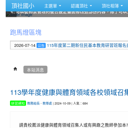
頂社國小
主選單
認識頂社
頂社相簿
您可以從佈景管理的後台設定畫面修改這部份內容，除了可以
您可以從佈景管理的後台設定畫面修改這部份內容，除了可以
您可以從佈景管理的後台設定畫面修改這部份內容，除了可以
您可以從佈景管理的後台設定畫面修改這部份內容，除了可以
您可以從佈景管理的後台設定畫面修改這部份內容，除了可以
您可以從佈景管理的後台設定畫面修改這部份內容，除了可以
:::
跑馬燈區塊
2026-07-14
115年度第二期新住民基本教育研習班報名通知
公告
本站消息
113學年度健康與體育領域各校領域召
研習通知
教務組長
-
教導處
| 2024-10-09 | 人氣：684
請貴校薦派健康與體育領域召集人或有興趣之教師參加本市