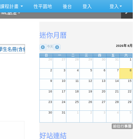
:::
課程計畫
性平園地
後台
登入
登入
ML語法。
ML語法。
ML語法。
ML語法。
ML語法。
ML語法。
:::
迷你月曆
2026年 8月
今天
名冊(含備取名冊)
2026-07-10
重要公告:本校115學年度代理教
日
一
二
三
四
五
六
26
27
28
29
30
31
1
2
3
4
5
6
7
8
9
10
11
12
13
14
15
16
17
18
19
20
21
22
23
24
25
26
27
28
29
30
31
1
2
3
4
5
前往行事曆
好站連結