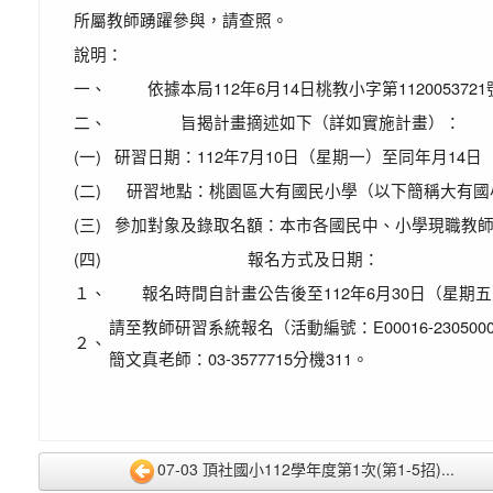
所屬教師踴躍參與，請查照。
說明：
一、
依據本局112年6月14日桃教小字第112005372
二、
旨揭計畫摘述如下（詳如實施計畫）：
(一)
研習日期：112年7月10日（星期一）至同年月14
(二)
研習地點：桃園區大有國民小學（以下簡稱大有國
(三)
參加對象及錄取名額：本市各國民中、小學現職教師
(四)
報名方式及日期：
１、
報名時間自計畫公告後至112年6月30日（星期
請至教師研習系統報名（活動編號：E00016-230
２、
簡文真老師：03-3577715分機311。
07-03 頂社國小112學年度第1次(第1-5招)...