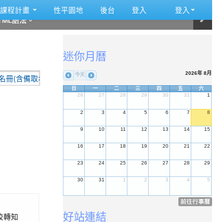
:::
課程計畫
性平園地
後台
登入
登入
ML語法。
ML語法。
ML語法。
ML語法。
ML語法。
ML語法。
:::
迷你月曆
2026年 8月
今天
(含備取名冊)
2026-07-10
重要公告:本校115學年度代理教師甄
日
一
二
三
四
五
六
26
27
28
29
30
31
1
2
3
4
5
6
7
8
9
10
11
12
13
14
15
16
17
18
19
20
21
22
23
24
25
26
27
28
29
30
31
1
2
3
4
5
前往行事曆
好站連結
校轉知