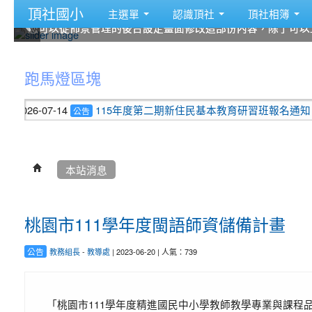
頂社國小
主選單
認識頂社
頂社相簿
您可以從佈景管理的後台設定畫面修改這部份內容，除了可以
您可以從佈景管理的後台設定畫面修改這部份內容，除了可以
您可以從佈景管理的後台設定畫面修改這部份內容，除了可以
您可以從佈景管理的後台設定畫面修改這部份內容，除了可以
您可以從佈景管理的後台設定畫面修改這部份內容，除了可以
您可以從佈景管理的後台設定畫面修改這部份內容，除了可以
:::
跑馬燈區塊
2026-07-14
115年度第二期新住民基本教育研習班報名通知
2
公告
本站消息
桃園市111學年度閩語師資儲備計畫
公告
教務組長
-
教導處
| 2023-06-20 | 人氣：739
「桃園市111學年度精進國民中小學教師教學專業與課程