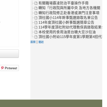
有關職場霸凌防治平臺操作手冊
轉知「行政院與所屬中央 及地方各機關（
轉知行政院修正赴香港或澳門注意事項
頂社國小114年幹事甄選錄取名單公告
合
114年度頂社國小幹事甄選簡章公告
114學年度頂社附幼代理教保員錄取結果公
本校使用的食用油是台糖大豆沙拉油
頂社國小附幼115學年度第1學期第4招代理
|
展開
闔起
Pinterest