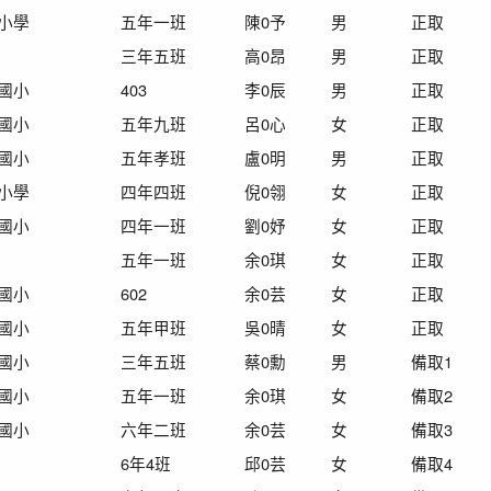
小學
五年一班
陳0予
男
正取
三年五班
高0昂
男
正取
國小
403
李0辰
男
正取
國小
五年九班
呂0心
女
正取
國小
五年孝班
盧0明
男
正取
小學
四年四班
倪0翎
女
正取
國小
四年一班
劉0妤
女
正取
五年一班
余0琪
女
正取
國小
602
余0芸
女
正取
國小
五年甲班
吳
0
晴
女
正取
國小
三年五班
蔡
0
勳
男
備取
1
國小
五年一班
余
0
琪
女
備取
2
國小
六年二班
余
0
芸
女
備取
3
6年4班
邱
0
芸
女
備取
4