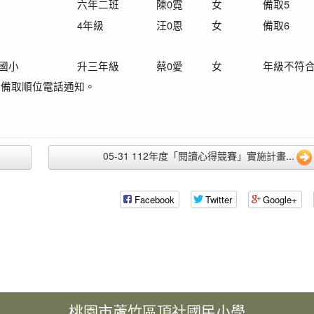
六年二班
陳
0
霓
女
備取
5
4
年級
汪
0
恩
女
備取
6
國小
升三年級
蔡0愛
女
年級不符
依備取順位電話通知。
05-31 112年度「閱讀心得競賽」實施計畫...
Facebook
Twitter
Google+
桃園市蘆竹區頂社國民小學