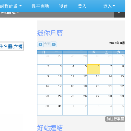
:::
課程計畫
性平園地
後台
登入
登入
ML語法。
ML語法。
ML語法。
ML語法。
ML語法。
ML語法。
:::
迷你月曆
2026年 8月
今天
(含備取名冊)
2026-07-10
重要公告:本校115學年度代理教師甄
日
一
二
三
四
五
六
26
27
28
29
30
31
1
2
3
4
5
6
7
8
9
10
11
12
13
14
15
16
17
18
19
20
21
22
23
24
25
26
27
28
29
30
31
1
2
3
4
5
前往行事曆
好站連結