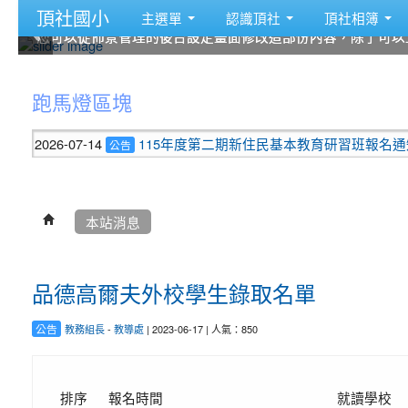
頂社國小
主選單
認識頂社
頂社相簿
您可以從佈景管理的後台設定畫面修改這部份內容，除了可以
您可以從佈景管理的後台設定畫面修改這部份內容，除了可以
您可以從佈景管理的後台設定畫面修改這部份內容，除了可以
您可以從佈景管理的後台設定畫面修改這部份內容，除了可以
您可以從佈景管理的後台設定畫面修改這部份內容，除了可以
您可以從佈景管理的後台設定畫面修改這部份內容，除了可以
:::
跑馬燈區塊
2026-07-14
115年度第二期新住民基本教育研習班報名通知
公告
本站消息
品德高爾夫外校學生錄取名單
公告
教務組長
-
教導處
| 2023-06-17 | 人氣：850
排序
報名時間
就讀學校