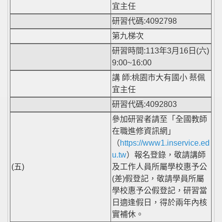
宜主任
研習代碼:4092798
第九梯次
研習時間:113年3月16日(六)
9:00~16:00
講 師:桃園市大有國小 蔡佩
宜主任
研習代碼:4092803
參加研習者請至「全國教師
在職進修資訊網」
（
https://www1.inservice.ed
u.tw
）報名登錄，敬請講師
(五)
及工作人員所屬學校惠予公
(差)假登記，敬請學員所屬
學校惠予公假登記，研習當
日適逢假日，得於兩年內核
實補休。