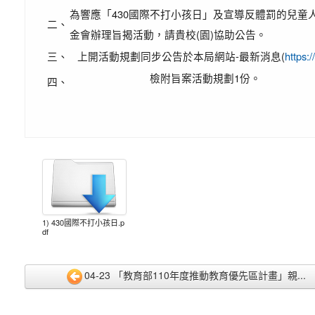
為響應「430國際不打小孩日」及宣導反體罰的兒
二、
金會辦理旨揭活動，請貴校(園)協助公告。
三、
上開活動規劃同步公告於本局網站-最新消息(
https:
檢附旨案活動規劃1份。
四、
1) 430國際不打小孩日.p
df
04-23 「教育部110年度推動教育優先區計畫」親...