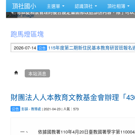
頂社國小
主選單
認識頂社
頂社相簿
您可以從佈景管理的後台設定畫面修改這部份內容，除了可以
您可以從佈景管理的後台設定畫面修改這部份內容，除了可以
您可以從佈景管理的後台設定畫面修改這部份內容，除了可以
您可以從佈景管理的後台設定畫面修改這部份內容，除了可以
您可以從佈景管理的後台設定畫面修改這部份內容，除了可以
您可以從佈景管理的後台設定畫面修改這部份內容，除了可以
:::
跑馬燈區塊
2026-07-14
115年度第二期新住民基本教育研習班報名通知
公告
本站消息
財團法人人本教育文教基金會辦理「4
公告
彭韻
-
教導處
| 2021-04-23 | 人氣：573
一、
依據國教署110年4月20日臺教國署學字第110004