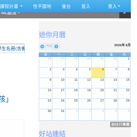
:::
課程計畫
性平園地
後台
登入
登入
ML語法。
ML語法。
ML語法。
ML語法。
ML語法。
ML語法。
:::
迷你月曆
2026年 8月
今天
冊(含備取名冊)
2026-07-10
重要公告:本校115學年度代理教師
日
一
二
三
四
五
六
26
27
28
29
30
31
1
2
3
4
5
6
7
8
9
10
11
12
13
14
15
16
17
18
19
20
21
22
孩」
23
24
25
26
27
28
29
30
31
1
2
3
4
5
前往行事曆
好站連結