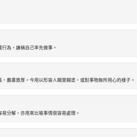
或行為。謙稱自己率先做事。
真，嚴肅敦厚。今用以形容人糊里糊塗，或對事物無所用心的樣子。
容易分解，亦用來比喻事情很容易處理。