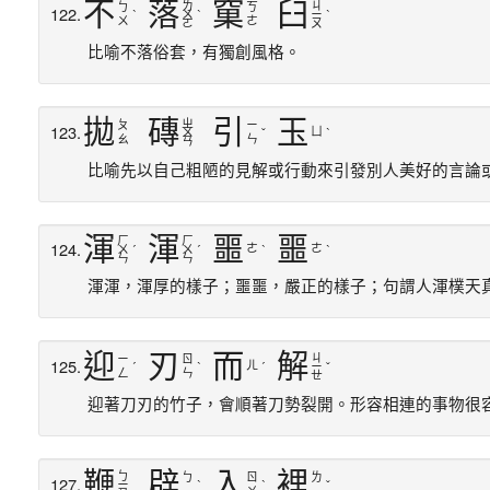
不
落
窠
臼
ㄌ
ㄐ
ㄅ
ㄎ
122.
ˋ
ㄨ
ˋ
ㄧ
ˋ
ㄨ
ㄜ
ㄛ
ㄡ
比喻不落俗套，有獨創風格。
拋
磚
引
玉
ㄓ
ㄆ
ㄧ
123.
ㄩ
ㄨ
ˇ
ˋ
ㄠ
ㄣ
ㄢ
比喻先以自己粗陋的見解或行動來引發別人美好的言論
渾
渾
噩
噩
ㄏ
ㄏ
124.
ㄜ
ㄜ
ㄨ
ˊ
ㄨ
ˊ
ˋ
ˋ
ㄣ
ㄣ
渾渾，渾厚的樣子；噩噩，嚴正的樣子；句謂人渾樸天
迎
刃
而
解
ㄐ
ㄧ
ㄖ
125.
ㄦ
ˊ
ˋ
ˊ
ㄧ
ˇ
ㄥ
ㄣ
ㄝ
迎著刀刃的竹子，會順著刀勢裂開。形容相連的事物很
鞭
辟
入
裡
ㄅ
ㄅ
ㄖ
ㄌ
127.
ㄧ
ˋ
ˋ
ˇ