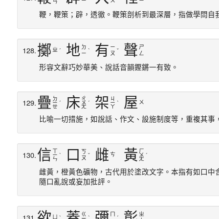
ㄧ
ㄨ
ㄧ
ㄢ
鞭，鞭策；辟，透徹。鞭策剖析到最深層，指做學問自
擲
地
有
聲
ㄉ
ㄧ
ㄕ
128.
ㄓ
ˊ
ˋ
ˇ
ㄧ
ㄡ
ㄥ
形容文辭巧妙華美、說話音韻鏗鏘一有致。
疊
床
架
屋
ㄉ
ㄔ
ㄐ
129.
ㄨ
ㄧ
ˊ
ㄨ
ˊ
ㄧ
ˋ
ㄝ
ㄤ
ㄚ
比喻一切措施，如說話、作文、設施制度等，重複其事
信
口
雌
黃
ㄒ
ㄏ
ㄎ
130.
ㄘ
ㄧ
ˋ
ˇ
ㄨ
ˊ
ㄡ
ㄣ
ㄤ
雌黃，橙黃色礦物，古代用於塗改文字。本指有如口中
隨口亂說或妄加批評。
欲
蓋
彌
彰
ㄍ
ㄇ
ㄓ
131.
ㄩ
ˋ
ˋ
ˊ