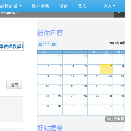
:::
課程計畫
性平園地
後台
登入
登入
ML語法。
ML語法。
ML語法。
ML語法。
ML語法。
ML語法。
:::
迷你月曆
2026年 8月
今天
教學專業與課程品質整體推動計畫』-『國小本土語文素養導向教學研
日
一
二
三
四
五
六
26
27
28
29
30
31
1
2
3
4
5
6
7
8
9
10
11
12
13
14
15
搜尋
16
17
18
19
20
21
22
23
24
25
26
27
28
29
30
31
1
2
3
4
5
前往行事曆
好站連結