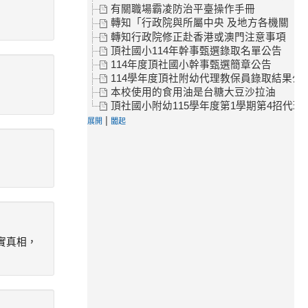
有關職場霸凌防治平臺操作手冊
轉知「行政院與所屬中央 及地方各機關（
轉知行政院修正赴香港或澳門注意事項
頂社國小114年幹事甄選錄取名單公告
114年度頂社國小幹事甄選簡章公告
114學年度頂社附幼代理教保員錄取結果公
本校使用的食用油是台糖大豆沙拉油
頂社國小附幼115學年度第1學期第4招代理
|
展開
闔起
實真相，