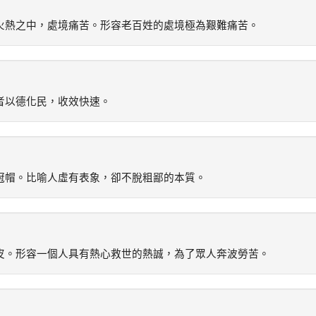
火熱之中，處境痛苦。形容老百姓的處境極為艱難痛苦。
者以德化民，收效快速。
冠帽。比喻人虛有表象，卻不脫粗鄙的本質。
皮。形容一個人具有熱心救世的熱誠，為了眾人奔波勞苦。