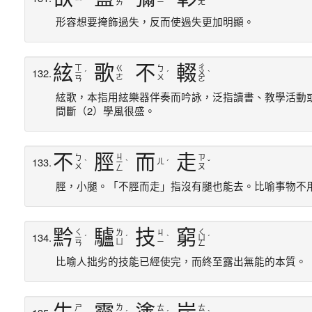
ㄞ
ㄧ
ㄤ
形容想要掩飾過失，反而使過失更加明顯。
絃
歌
不
輟
ㄒ
ㄔ
ㄍ
ㄅ
132.
ㄧ
ˊ
ˊ
ㄨ
ˋ
ㄜ
ㄨ
ㄢ
ㄛ
絃歌，本指用絃樂器伴奏而吟詠，泛指讀書、教學活動
間斷（2）學風很盛。
不
脛
而
走
ㄐ
ㄅ
ㄗ
133.
ㄦ
ˋ
ㄧ
ˋ
ˊ
ˇ
ㄨ
ㄡ
ㄥ
脛，小腿。「不脛而走」指沒有腿也能去。比喻事物不
黔
驢
技
窮
ㄑ
ㄑ
ㄌ
ㄐ
134.
ㄧ
ˊ
ˊ
ˋ
ㄩ
ˊ
ㄩ
ㄧ
ㄢ
ㄥ
比喻人拙劣的技能已經使完，而終至露出無能的本質。
ㄌ
ㄕ
ㄊ
ㄊ