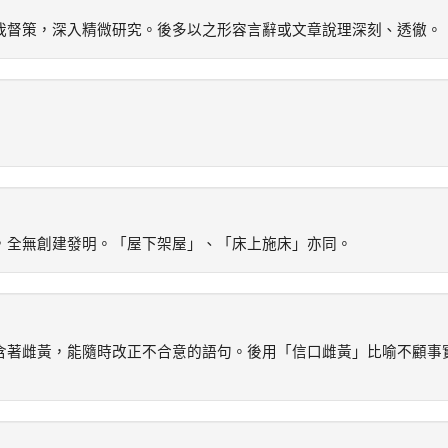
我督策，深入精微研究。後多以之形容言辭或文章說理深刻、透徹。
，全無創建發明。「屋下架屋」、「床上施床」亦同。
含著雌黃，能隨時改正不合意的語句。後用「信口雌黃」比喻不顧事