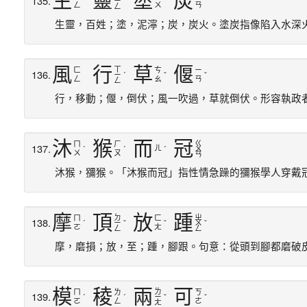
生
靈
塗
炭
135.
ㄧ
ˊ
ˊ
ˋ
ㄥ
ㄨ
ㄢ
ㄥ
生靈，百姓；塗，泥濘；炭，炭火。塗炭指像陷入水深
風
行
草
偃
ㄒ
ㄈ
ㄘ
ㄧ
136.
ㄧ
ˊ
ˇ
ˇ
ㄥ
ㄠ
ㄢ
ㄥ
行，移動；偃，倒伏；風一吹過，草就倒伏。形容執政
沐
猴
而
冠
ㄍ
ㄇ
ㄏ
137.
ㄦ
ˋ
ˊ
ˊ
ㄨ
ㄨ
ㄡ
ㄢ
沐猴，獼猴。「沐猴而冠」指性情急躁的獼猴學人穿戴
摩
頂
放
踵
ㄉ
ㄓ
ㄇ
ㄈ
138.
ˊ
ㄧ
ˇ
ˇ
ㄨ
ˇ
ㄛ
ㄤ
ㄥ
ㄥ
摩，磨損；放，至；踵，腳跟。句意：從頭到腳都磨破
模
稜
兩
可
ㄌ
ㄇ
ㄌ
ㄎ
139.
ˊ
ˊ
ㄧ
ˇ
ˇ
ㄛ
ㄥ
ㄜ
ㄤ