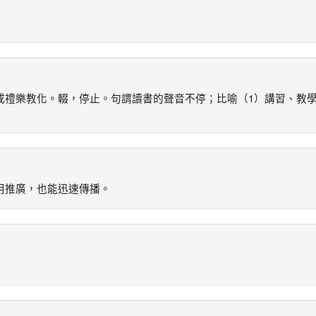
或禮樂教化。輟，停止。句謂讀書的聲音不停；比喻（1）講習、教
用推廣，也能迅速傳播。